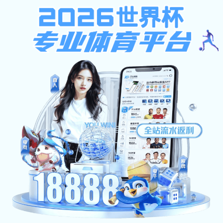
开云Kaiyun全站app下载官网
暗黑模式与系...
开云（Kaiyun）官方网站 - 登录
入口
开云 已通过 ISO 27701 隐私信息管理体系认证，用
户隐私保护达国际水平。
暗黑模式与系统...
全面覆盖 LOL、DOTA2、CS 等