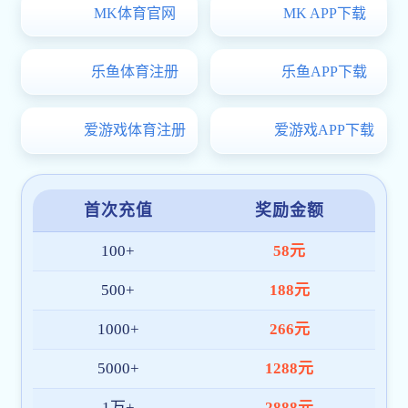
够稳
2026-07-25
德布劳内和萨卡欧冠正面对位时进攻节奏选择很可
能左
2026-07-25
足坛风云，开云 记录时代变迁
内幕爆料
积分奖励，开云 阅读有礼