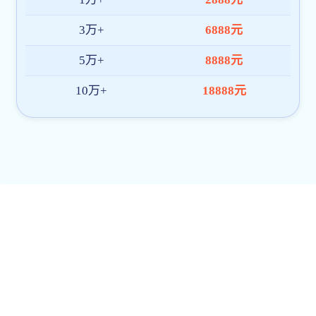
新星闪耀
百万用户的选择，开云 值得信赖
表情包大战
开云 不只是一个 App
最具成长力品牌
季度盘点
您可以通过设置关闭部分第三方 SDK 的功能。