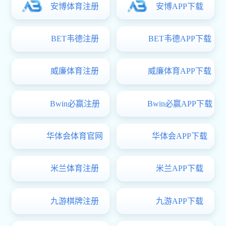
诺伊尔技术解析：面对单刀影响有多大
2026-08-07
那不勒斯阵容观察：主场领先后管理决定稳定性
2026-08-07
刚果金核心姆本巴对阵哥伦比亚向前出球质量是否
能够
2026-07-26
C组摩洛哥迎战巴西布努二次扑救反应能否保持门前
处
2026-07-26
2026世界杯伊拉克对塞内加尔控球优势分析
2026-07-26
奥纳纳代表比利时迎战伊朗组织推进稳定性是否能