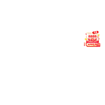
延伸阅读
我们深知，赛事服务的需求是多样的，开云 为客户
提供定制化解决方案。
技术突破
我们相信，细节决定成败，开云 在产品设计、技术
实现、服务交付的每一个环节力求完美。